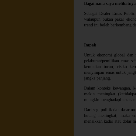
Bagaimana saya melihatnya?
Sebagai Dealer Emas Public 
walaupun bukan pakar ekono
trend ini boleh berkembang da
Impak
Untuk ekonomi global dan n
pelaburan/pemilikan emas seba
kemudian turun, risiko ker
menyimpan emas untuk jangk
jangka panjang.
Dalam konteks kewangan, k
makin meningkat (ketidakpa
mungkin menghadapi tekanan (
Dari segi politik dan dasar mo
hutang meningkat, maka em
menaikkan kadar atau dolar m