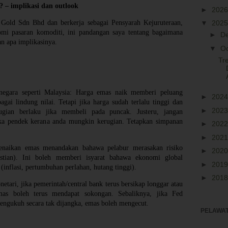
 – implikasi dan outlook
►
202
Gold Sdn Bhd dan berkerja sebagai Pensyarah Kejuruteraan,
▼
202
mi pasaran komoditi, ini pandangan saya tentang bagaimana
►
D
n apa implikasinya.
▼
O
Tr
egara seperti Malaysia: Harga emas naik memberi peluang
►
202
gai lindung nilai. Tetapi jika harga sudah terlalu tinggi dan
►
202
ugian berlaku jika membeli pada puncak. Justeru, jangan
a pendek kerana anda mungkin kerugian. Tetapkan simpanan
►
202
►
202
enaikan emas menandakan bahawa pelabur merasakan risiko
►
202
stian). Ini boleh memberi isyarat bahawa ekonomi global
►
201
inflasi, pertumbuhan perlahan, hutang tinggi).
►
201
netari, jika pemerintah/central bank terus bersikap longgar atau
as boleh terus mendapat sokongan. Sebaliknya, jika Fed
engukuh secara tak dijangka, emas boleh mengecut.
PELAWAT 