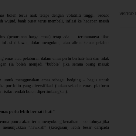
VISITOR 
s boleh terus naik tetapi dengan volatiliti tinggi. Sebab:
sih wujud, bank pusat terus membeli, inflasi ke hadapan masih
rius (penurunan harga emas) tetap ada — terutamanya jika:
nflasi dikawal, dolar mengukuh, atau aliran keluar pelabur
g emas atau pelaburan dalam emas perlu berhati-hati dan tidak
angan (ia boleh menjadi “bubble” jika semua orang masuk
n untuk menggunakan emas sebagai hedging – bagus untuk
 portfolio yang diversifikasi (bukan sekadar emas. platform
n risiko rendah boleh dipertimbangkan).
mas perlu lebih berhati-hati”
emua punca akan terus menyokong kenaikan – contohnya jika
ed menunjukkan “hawkish” (ketegasan) lebih besar daripada