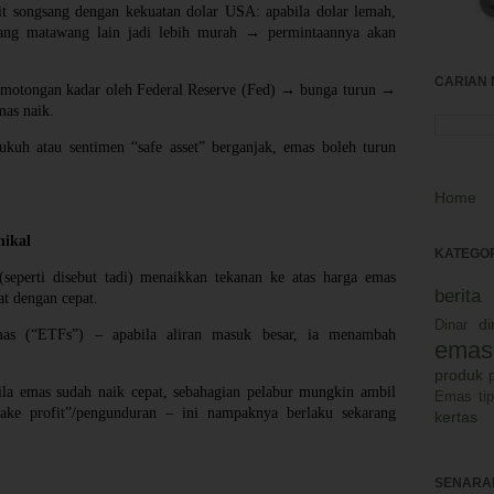
 songsang dengan kekuatan dolar USA: apabila dolar lemah,
ang matawang lain jadi lebih murah → permintaannya akan
CARIAN 
emotongan kadar oleh Federal Reserve (Fed) → bunga turun →
mas naik.
ukuh atau sentimen “safe asset” berganjak, emas boleh turun
.
Home
nikal
KATEGOR
(seperti disebut tadi) menaikkan tekanan ke atas harga emas
berit
at dengan cepat.
d
Dinar
as (“ETFs”) – apabila aliran masuk besar, ia menambah
emas
produk
bila emas sudah naik cepat, sebahagian pelabur mungkin ambil
Emas
ti
take profit”/pengunduran – ini nampaknya berlaku sekarang
kertas
SENARAI