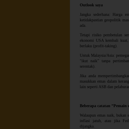
Outlook saya
Jangka sederhana: Harga ema
ketidakpastian geopolitik ma
ada.
Tetapi risiko pembetulan se
ekonomi USA kembali kuat, i
berlaku (profit-taking).
Untuk Malaysia/Asia: pemegan
“ikut naik” tanpa pertimb
serentak).
Jika anda mempertimbangka
masukkan emas dalam kerangka
lain seperti ASB dan pelabura
Beberapa catatan “Pemain e
Walaupun emas naik, bukan s
inflasi jatuh, atau jika F
dijangka.