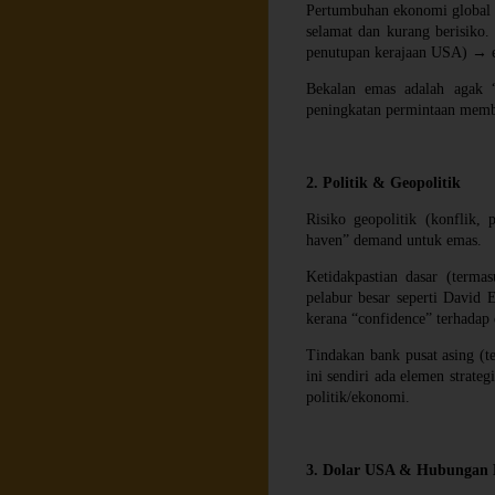
Pertumbuhan ekonomi global ya
selamat dan kurang berisiko.
penutupan kerajaan USA) → 
Bekalan emas adalah agak “
peningkatan permintaan memb
2. Politik & Geopolitik
Risiko geopolitik (konflik,
haven” demand untuk emas.
Ketidakpastian dasar (terma
pelabur besar seperti David 
kerana “confidence” terhadap
Tindakan bank pusat asing (
ini sendiri ada elemen strat
politik/ekonomi.
3. Dolar USA & Hubungan