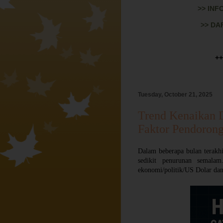
>> INF
>> DA
++
Tuesday, October 21, 2025
Trend Kenaikan D
Faktor Pendorong
Dalam beberapa bulan terakh
sedikit penurunan semalam
ekonomi/politik/US Dolar dan 