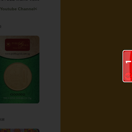
Youtube Channel<
R
AM