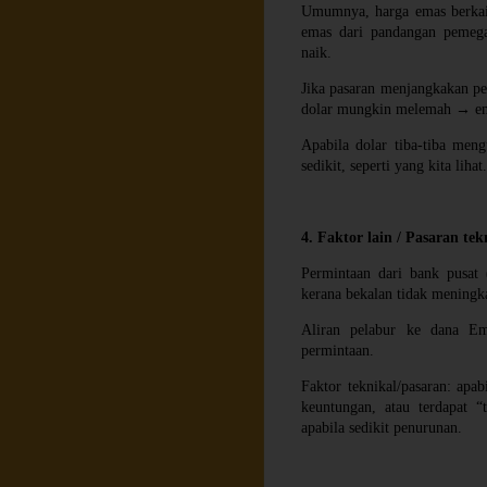
Umumnya, harga emas berkait
emas dari pandangan pemeg
naik.
Jika pasaran menjangkakan p
dolar mungkin melemah → e
Apabila dolar tiba-tiba meng
sedikit, seperti yang kita lihat
4. Faktor lain / Pasaran tek
Permintaan dari bank pusat 
kerana bekalan tidak meningk
Aliran pelabur ke dana Em
permintaan.
Faktor teknikal/pasaran: apa
keuntungan, atau terdapat “
apabila sedikit penurunan.