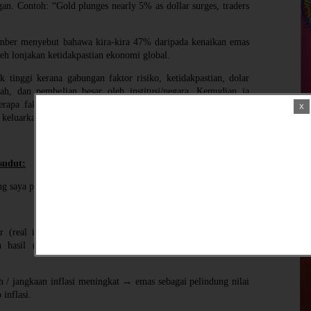
an. Contoh: “Gold plunges nearly 5% as dollar surges, traders
sumber menyebut bahawa kira‐kira 47% daripada kenaikan emas
leh lonjakan ketidakpastian ekonomi global.
k tinggi kerana gabungan faktor risiko, ketidakpastian, dolar
h, dan pembelian besar oleh institusi/negara. Kemudian ia
erapa faktor pembetulan muncul (contoh: pulangan terhadap
r keluarkan masuk).
sudut:
ang saya pecahkan mengikut kategori:
PG GOLD
r (real interest rate) menurun, emas menjadi lebih menarik
 hasil (yield), sedangkan instrumen lain mungkin kurang
h / jangkaan inflasi meningkat → emas sebagai pelindung nilai
 inflasi.