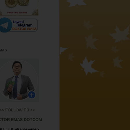
EMAS
>> FOLLOW FB <<
KTOR EMAS DOTCOM
UTUBE-iframe-video