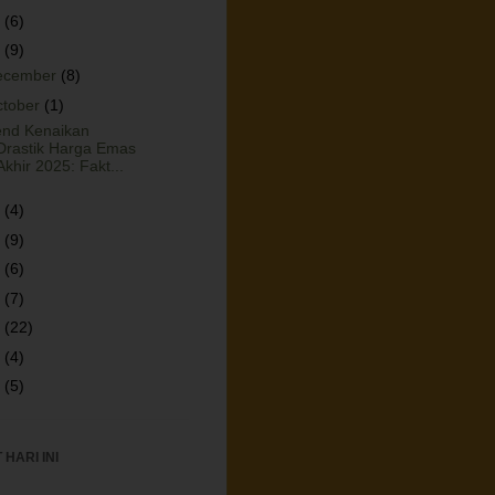
6
(6)
5
(9)
ecember
(8)
ctober
(1)
end Kenaikan
Drastik Harga Emas
Akhir 2025: Fakt...
4
(4)
3
(9)
2
(6)
1
(7)
0
(22)
9
(4)
8
(5)
HARI INI