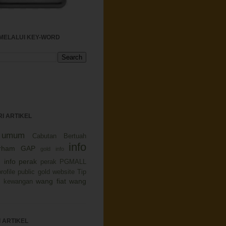
MELALUI KEY-WORD
I ARTIKEL
a umum
Cabutan Bertuah
info
irham
GAP
gold info
info perak
perak
PGMALL
profile
public gold website
Tip
wang fiat
wang
p kewangan
 ARTIKEL