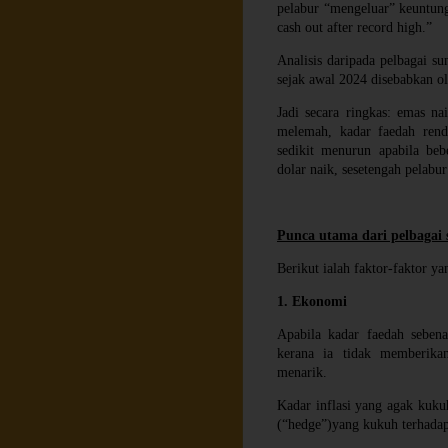
pelabur “mengeluar” keuntung
cash out after record high.”
Analisis daripada pelbagai 
sejak awal 2024 disebabkan o
Jadi secara ringkas: emas nai
melemah, kadar faedah renda
sedikit menurun apabila beb
dolar naik, sesetengah pelabu
Punca utama dari pelbagai 
Berikut ialah faktor-faktor y
1. Ekonomi
Apabila kadar faedah sebena
kerana ia tidak memberikan
menarik.
Kadar inflasi yang agak kuku
(“hedge”)yang kukuh terhadap