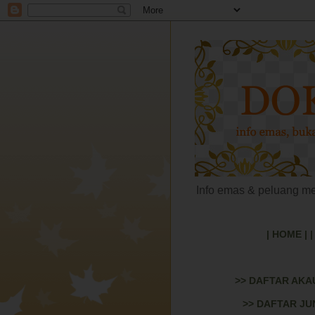
Info emas & peluang 
| HOME |
>> DAFTAR AKAUN
>> DAFTAR JUN