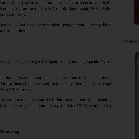
ng dilihat perlahan atau berisiko – pelabur mencari aset lebih
 Ketika ekonomi ada tekanan (contoh: data lemah USA, risiko
emas naik harga.
terhad” / perlahan pertumbuhan pengeluaran – menjadikan
eri impak besar.
PG SILV
 perang, ketegangan perdagangan) menyumbang kepada “safe-
suk dasar fiskal, hutang awam, dasar monetari) – contohnya
Einhorn menyebut emas naik bukan hanya kerana inflasi tetapi
 dasar USA merosot.
termasuk mempelbagaikan rizab dan membeli emas) — langkah
egik (mengurangkan pergantungan pada dolar USA) yang bersifat
 Matawang